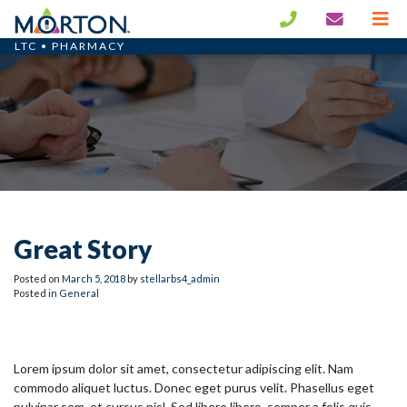
LTC • PHARMACY
Great Story
Posted on
March
5
,
2018
by
stellarbs4_admin
Posted in
General
Lorem ipsum dolor sit amet, consectetur adipiscing elit. Nam
commodo aliquet luctus. Donec eget purus velit. Phasellus eget
pulvinar sem, et cursus nisl. Sed libero libero, semper a felis quis,