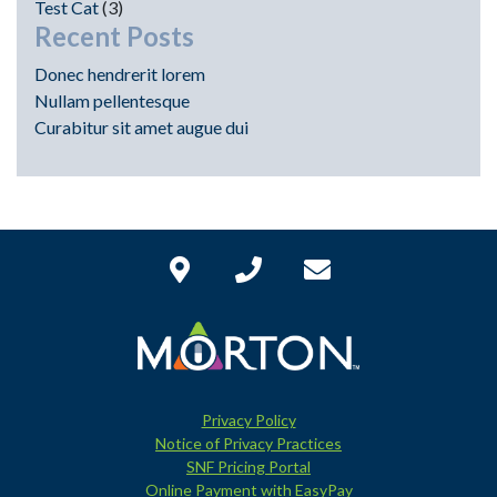
Test Cat
(3)
Recent Posts
Donec hendrerit lorem
Nullam pellentesque
Curabitur sit amet augue dui
Privacy Policy
Notice of Privacy Practices
SNF Pricing Portal
Online Payment with EasyPay