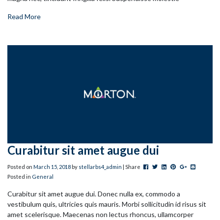
Read More
Curabitur sit amet augue dui
Post this to Facebook
Tweet this
Share this on Linked
Pin this on Pinter
+1 this on G
Share this
Posted on
March
15
,
2018
by
stellarbs4_admin
| Share
Posted in
General
Curabitur sit amet augue dui. Donec nulla ex, commodo a
vestibulum quis, ultricies quis mauris. Morbi sollicitudin id risus sit
amet scelerisque. Maecenas non lectus rhoncus, ullamcorper