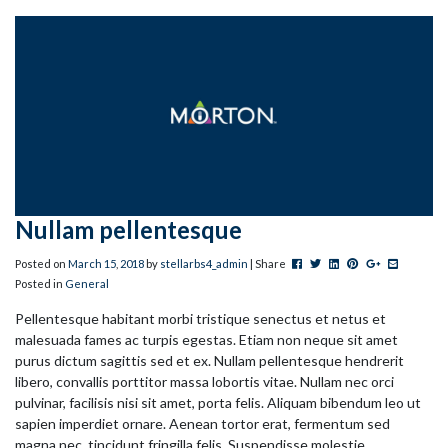
Nullam pellentesque
Post this to Facebook
Tweet this
Share this on Linked
Pin this on Pinter
+1 this on G
Share this
Posted on
March
15
,
2018
by
stellarbs4_admin
| Share
Posted in
General
Pellentesque habitant morbi tristique senectus et netus et
malesuada fames ac turpis egestas. Etiam non neque sit amet
purus dictum sagittis sed et ex. Nullam pellentesque hendrerit
libero, convallis porttitor massa lobortis vitae. Nullam nec orci
pulvinar, facilisis nisi sit amet, porta felis. Aliquam bibendum leo ut
sapien imperdiet ornare. Aenean tortor erat, fermentum sed
magna nec, tincidunt fringilla felis. Suspendisse molestie