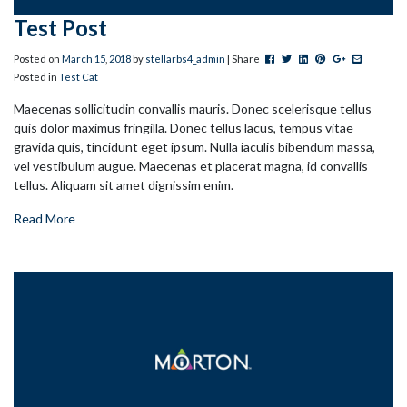
Test Post
Post this to Facebook
Tweet this
Share this on Linked
Pin this on Pinter
+1 this on G
Share this
Posted on
March
15
,
2018
by
stellarbs4_admin
| Share
Posted in
Test Cat
Maecenas sollicitudin convallis mauris. Donec scelerisque tellus
quis dolor maximus fringilla. Donec tellus lacus, tempus vitae
gravida quis, tincidunt eget ipsum. Nulla iaculis bibendum massa,
vel vestibulum augue. Maecenas et placerat magna, id convallis
tellus. Aliquam sit amet dignissim enim.
Read More