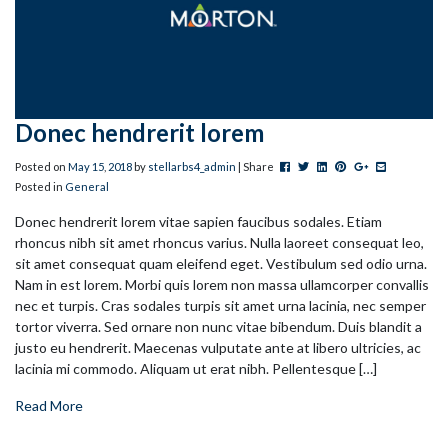
Donec hendrerit lorem
Post this to Facebook
Tweet this
Share this on Linkedin
Pin this on Pinteres
+1 this on Goog
Share this v
Posted on
May
15
,
2018
by
stellarbs4_admin
| Share
Posted in
General
Donec hendrerit lorem vitae sapien faucibus sodales. Etiam
rhoncus nibh sit amet rhoncus varius. Nulla laoreet consequat leo,
sit amet consequat quam eleifend eget. Vestibulum sed odio urna.
Nam in est lorem. Morbi quis lorem non massa ullamcorper convallis
nec et turpis. Cras sodales turpis sit amet urna lacinia, nec semper
tortor viverra. Sed ornare non nunc vitae bibendum. Duis blandit a
justo eu hendrerit. Maecenas vulputate ante at libero ultricies, ac
lacinia mi commodo. Aliquam ut erat nibh. Pellentesque […]
Read More