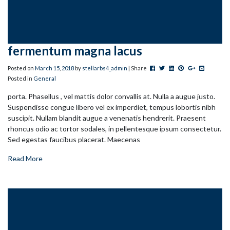
fermentum magna lacus
Post this to Facebook
Tweet this
Share this on Linked
Pin this on Pinter
+1 this on G
Share this
Posted on
March
15
,
2018
by
stellarbs4_admin
| Share
Posted in
General
porta. Phasellus , vel mattis dolor convallis at. Nulla a augue justo.
Suspendisse congue libero vel ex imperdiet, tempus lobortis nibh
suscipit. Nullam blandit augue a venenatis hendrerit. Praesent
rhoncus odio ac tortor sodales, in pellentesque ipsum consectetur.
Sed egestas faucibus placerat. Maecenas
Read More