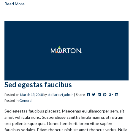
Read More
Sed egestas faucibus
Post this to Facebook
Tweet this
Share this on Linked
Pin this on Pinter
+1 this on G
Share this
Posted on
March
15
,
2018
by
stellarbs4_admin
| Share
Posted in
General
Sed egestas faucibus placerat. Maecenas eu ullamcorper sem, sit
amet vehicula nunc. Suspendisse sagittis ligula magna, at rutrum
orci pellentesque quis. Donec hendrerit lorem vitae sapien
faucibus sodales. Etiam rhoncus nibh sit amet rhoncus varius. Nulla