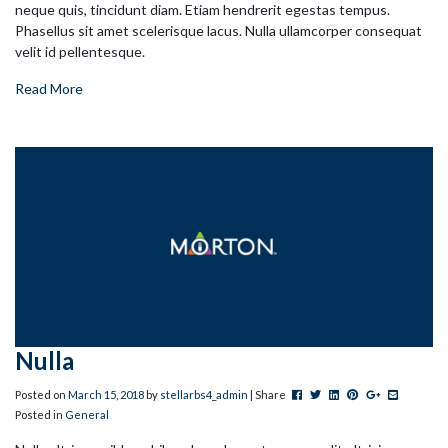
neque quis, tincidunt diam. Etiam hendrerit egestas tempus.
Phasellus sit amet scelerisque lacus. Nulla ullamcorper consequat
velit id pellentesque.
Read More
Nulla
Post this to Facebook
Tweet this
Share this on Linked
Pin this on Pinter
+1 this on G
Share this
Posted on
March
15
,
2018
by
stellarbs4_admin
| Share
Posted in
General