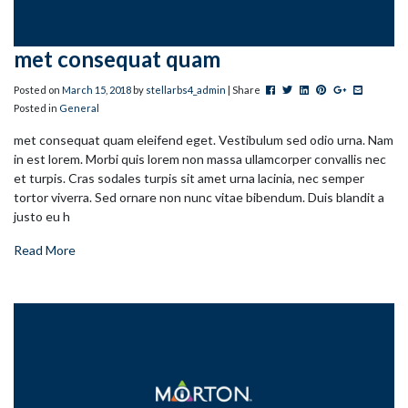
met consequat quam
Post this to Facebook
Tweet this
Share this on Linked
Pin this on Pinter
+1 this on G
Share this
Posted on
March
15
,
2018
by
stellarbs4_admin
| Share
Posted in
General
met consequat quam eleifend eget. Vestibulum sed odio urna. Nam
in est lorem. Morbi quis lorem non massa ullamcorper convallis nec
et turpis. Cras sodales turpis sit amet urna lacinia, nec semper
tortor viverra. Sed ornare non nunc vitae bibendum. Duis blandit a
justo eu h
Read More