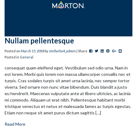
Nullam pellentesque
Post this to Facebook
Tweet this
Share this on Linked
Pin this on Pinter
+1 this on G
Share this
Posted on
March
15
,
2018
by
stellarbs4_admin
| Share
Posted in
General
consequat quam eleifend eget. Vestibulum sed odio urna. Nam in
est lorem. Morbi quis lorem non massa ullamcorper convallis nec et
turpis. Cras sodales turpis sit amet urna lacinia, nec semper tortor
viverra. Sed ornare non nunc vitae bibendum. Duis blandit a justo
eu hendrerit. Maecenas vulputate ante at libero ultricies, ac lacinia
mi commodo. Aliquam ut erat nibh. Pellentesque habitant morbi
tristique senectus et netus et malesuada fames ac turpis egestas.
Etiam non neque sit amet purus dictum sagittis […]
Read More