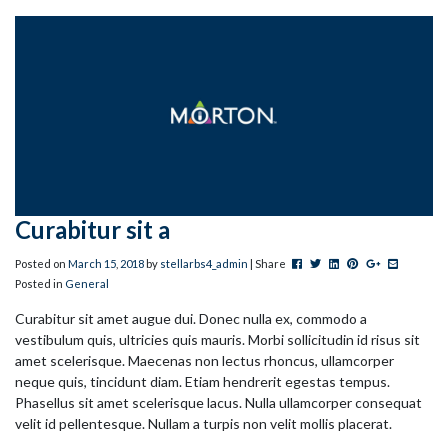
Curabitur sit a
Post this to Facebook
Tweet this
Share this on Linked
Pin this on Pinter
+1 this on G
Share this
Posted on
March
15
,
2018
by
stellarbs4_admin
| Share
Posted in
General
Curabitur sit amet augue dui. Donec nulla ex, commodo a
vestibulum quis, ultricies quis mauris. Morbi sollicitudin id risus sit
amet scelerisque. Maecenas non lectus rhoncus, ullamcorper
neque quis, tincidunt diam. Etiam hendrerit egestas tempus.
Phasellus sit amet scelerisque lacus. Nulla ullamcorper consequat
velit id pellentesque. Nullam a turpis non velit mollis placerat.